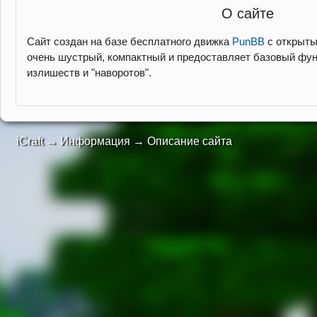
О сайте
Сайт создан на базе бесплатного движка
PunBB
с открыты
очень шустрый, компактный и предоставляет базовый фу
излишеств и "наворотов".
iCraft
→
Информация
→
Описание сайта