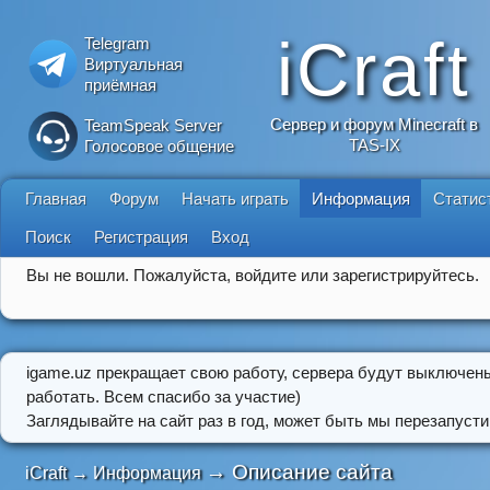
iCraft
Telegram
Виртуальная
приёмная
Сервер и форум Minecraft в
TeamSpeak Server
TAS-IX
Голосовое общение
Главная
Форум
Начать играть
Информация
Статис
Поиск
Регистрация
Вход
Вы не вошли.
Пожалуйста, войдите или зарегистрируйтесь.
igame.uz прекращает свою работу, сервера будут выключен
работать. Всем спасибо за участие)
Заглядывайте на сайт раз в год, может быть мы перезапусти
→
Описание сайта
iCraft
→
Информация