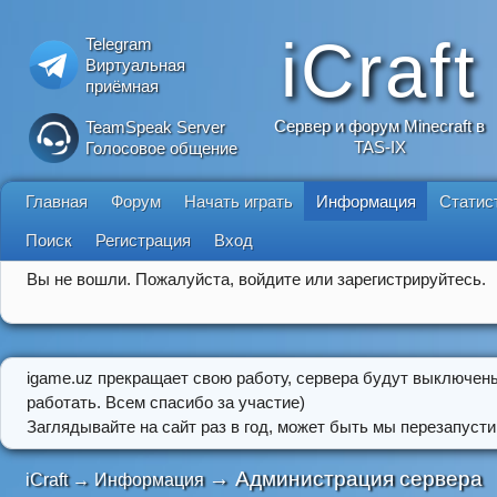
iCraft
Telegram
Виртуальная
приёмная
Сервер и форум Minecraft в
TeamSpeak Server
TAS-IX
Голосовое общение
Главная
Форум
Начать играть
Информация
Статис
Поиск
Регистрация
Вход
Вы не вошли.
Пожалуйста, войдите или зарегистрируйтесь.
igame.uz прекращает свою работу, сервера будут выключен
работать. Всем спасибо за участие)
Заглядывайте на сайт раз в год, может быть мы перезапусти
→
Администрация сервера
iCraft
→
Информация