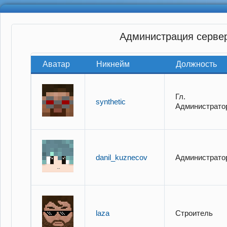
Администрация серве
Аватар
Никнейм
Должность
Гл.
synthetic
Администрато
danil_kuznecov
Администрато
laza
Строитель